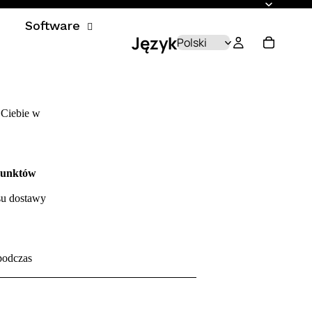
Software
Język
 Ciebie w
unktów
su dostawy
podczas