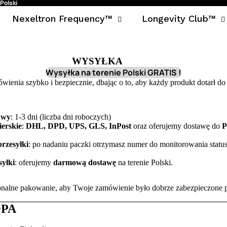
Polski
Nexeltron Frequency™
Longevity Club™
WYSYŁKA
Wysyłka na terenie Polski GRATIS !
ienia szybko i bezpiecznie, dbając o to, aby każdy produkt dotarł do
awy
: 1-3 dni (liczba dni roboczych)
erskie
:
DHL, DPD, UPS, GLS,
InPost
oraz oferujemy dostawę do
P
przesyłki
: po nadaniu paczki otrzymasz numer do monitorowania statu
syłki
: oferujemy
darmową dostawę
na terenie Polski.
nalne pakowanie, aby Twoje zamówienie było dobrze zabezpieczone 
PA