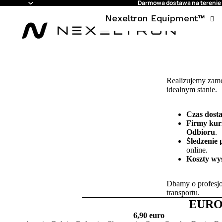
Darmowa dostawa na terenie 
Nexeltron Equipment™
Realizujemy zamów
idealnym stanie.
Czas dost
Firmy kuri
Odbioru
.
Śledzenie 
online.
Koszty wy
Dbamy o profesjo
transportu.
EURO
6,90 euro