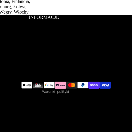
onia, Finlandia,
emburg, Łotwa,
, Węgry, Włochy
INFORMACJE
Polityka prywatności
Polityka zwrotu kosztów
Warunki świadczenia usług
Polityka wysyłki
Dane kontaktowe
Warunki i polityki