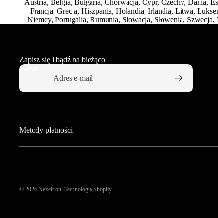
Austria, Belgia, Bułgaria, Chorwacja, Cypr, Czechy, Dania, Est
Francja, Grecja, Hiszpania, Holandia, Irlandia, Litwa, Luks
Niemcy, Portugalia, Rumunia, Słowacja, Słowenia, Szwecja
Zapisz się i bądź na bieżąco
E-mail
Metody płatności
© 2026
Nexeltron
, Technologia Shopify