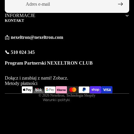
INFORMACJE
KONTAKT
📩
nexeltron@nexeltron.com
📞 510 024 345
Polityka prywatności
Program Partnerski NEXELTRON CLUB
Polityka zwrotu kosztów
Warunki świadczenia usług
Dołącz i zarabiaj z nami!
Zobacz
.
Polityka wysyłki
Metody płatności
Dane kontaktowe
© 2026
Nexeltron
, Technologia Shopify
Warunki i polityki