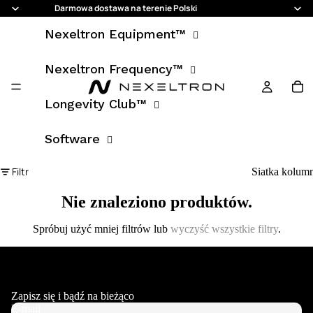
Darmowa dostawa na terenie Polski
Nexeltron Equipment™
Nexeltron Frequency™
Longevity Club™
Software
Filtr
Siatka kolum
Nie znaleziono produktów.
Spróbuj użyć mniej filtrów lub
wyczyść wszystkie filtry
.
Zapisz się i bądź na bieżąco
E-mail