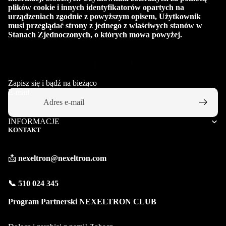
plików cookie i innych identyfikatorów opartych na
urządzeniach zgodnie z powyższym opisem, Użytkownik
musi przeglądać strony z jednego z właściwych stanów w
Stanach Zjednoczonych, o których mowa powyżej.
Zapisz się i bądź na bieżąco
E-mail
INFORMACJE
KONTAKT
📩
nexeltron@nexeltron.com
📞 510 024 345
Polityka prywatności
Program Partnerski NEXELTRON CLUB
Polityka zwrotu kosztów
Warunki świadczenia usług