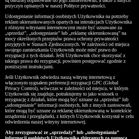
są bardziej dopasowane do jego zainteresowań, a także z innych
przyczyn opisanych w naszej Polityce prywatności.
Udostępnianie informacji osobistych Użytkownika na potrzeby
reklam ukierunkowanych opartych na interakcjach Użytkownika
z różnymi witrynami internetowymi może być uznawane za
„sprzedaż”, „udostępnianie” lub „reklamę ukierunkowaną” na
mocy określonych przepisów prawa ochrony prywatności
przyjętych w Stanach Zjednoczonych. W zależności od miejsca
swojego zamieszkania Użytkownik może mieć prawo do
rezygnacji z tych działań. Jeśli Użytkownik chce skorzystać z
takiego prawa do rezygnacji, powinien postępować zgodnie z
poniższymi instrukcjami.
Jeśli Użytkownik odwiedza naszą witrynę internetową z
włączonym sygnałem preferencji rezygnacji GPC (Global
Privacy Control), wówczas w zależności od miejsca, w którym
Użytkownik się znajduje, potraktujemy to jako wniosek o
rezygnację z działań, które mogą być uznane za „sprzedaż” lub
„udostępnianie” informacji osobistych, lub z innych zastosowań,
które mogą być uznane za reklamę ukierunkowaną w kontekście
urządzenia i przeglądarki, z których Użytkownik korzystał w celu
odwiedzenia naszej witryny internetowej.
Aby zrezygnować ze „sprzedaży” lub „udostępniania”
informacji osobistych Użytkownika zbieranych za pomocą